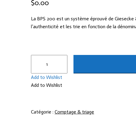
$
0.00
La BPS 200 est un système éprouvé de Giesecke & De
l’authenticité et les trie en fonction de la dénomina
quantité
de
BPS
Add to Wishlist
200
Add to Wishlist
Catégorie :
Comptage & triage