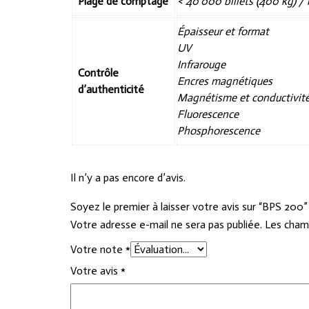
Plage de comptage
< 40’000 billets (400 kg) /
Épaisseur et format
UV
Infrarouge
Contrôle
Encres magnétiques
d’authenticité
Magnétisme et conductivité 
Fluorescence
Phosphorescence
Il n’y a pas encore d’avis.
Soyez le premier à laisser votre avis sur “BPS 200”
Votre adresse e-mail ne sera pas publiée.
Les champ
Votre note
*
Votre avis
*