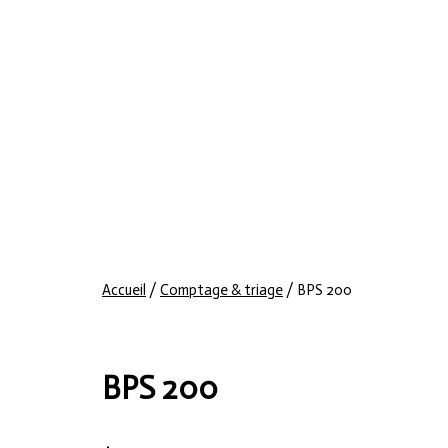
Accueil
/
Comptage & triage
/ BPS 200
BPS 200