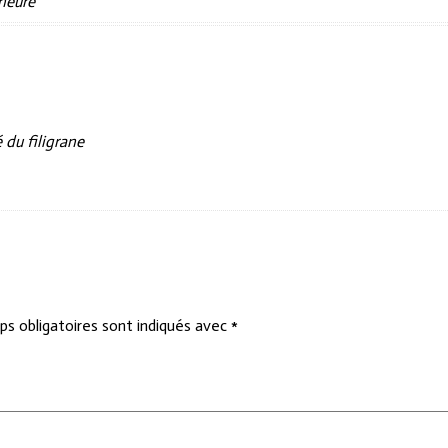
 heure
du filigrane
s obligatoires sont indiqués avec
*